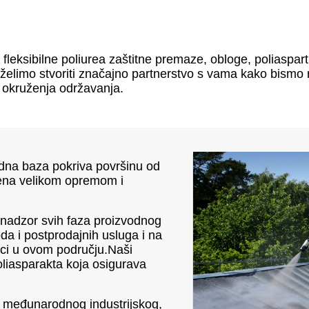
 fleksibilne poliurea zaštitne premaze, obloge, poliaspa
želimo stvoriti značajno partnerstvo s vama kako bismo r
i okruženja održavanja.
odna baza pokriva površinu od
jena velikom opremom i
 nadzor svih faza proizvodnog
da i postprodajnih usluga i na
ici u ovom području.Naši
poliasparakta koja osigurava
i međunarodnog industrijskog,