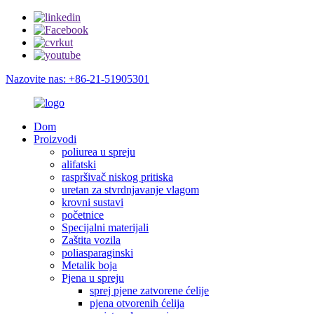
Nazovite nas: +86-21-51905301
Dom
Proizvodi
poliurea u spreju
alifatski
raspršivač niskog pritiska
uretan za stvrdnjavanje vlagom
krovni sustavi
početnice
Specijalni materijali
Zaštita vozila
poliasparaginski
Metalik boja
Pjena u spreju
sprej pjene zatvorene ćelije
pjena otvorenih ćelija