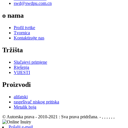
swd@swdpu.com.cn
o nama
Profil tvrtke
Tvornica
Kontaktirajte nas
Tržišta
Slučajevi primjene
Rješenja
VIJESTI
Proizvodi
alifatski
raspršivač niskog pritiska
Metalik boja
© Autorska prava - 2010-2021 : Sva prava pridržana.
- , , , , , ,
Pošalji e-mail