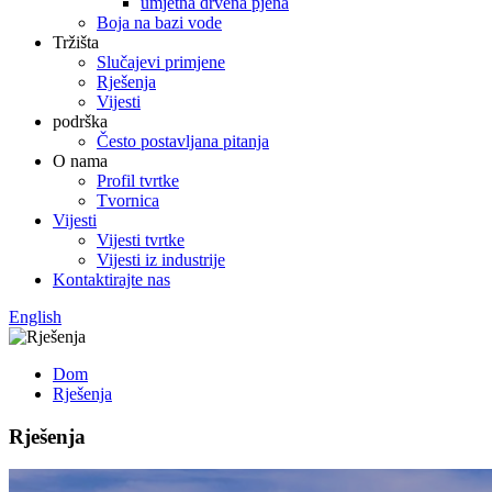
umjetna drvena pjena
Boja na bazi vode
Tržišta
Slučajevi primjene
Rješenja
Vijesti
podrška
Često postavljana pitanja
O nama
Profil tvrtke
Tvornica
Vijesti
Vijesti tvrtke
Vijesti iz industrije
Kontaktirajte nas
English
Dom
Rješenja
Rješenja