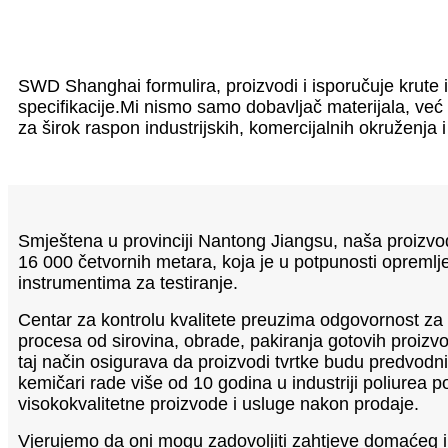
SWD Shanghai formulira, proizvodi i isporučuje krute i
specifikacije.Mi nismo samo dobavljač materijala, već 
za širok raspon industrijskih, komercijalnih okruženja 
Smještena u provinciji Nantong Jiangsu, naša proizv
16 000 četvornih metara, koja je u potpunosti opreml
instrumentima za testiranje.
Centar za kontrolu kvalitete preuzima odgovornost za
procesa od sirovina, obrade, pakiranja gotovih proizvo
taj način osigurava da proizvodi tvrtke budu predvodn
kemičari rade više od 10 godina u industriji poliurea 
visokokvalitetne proizvode i usluge nakon prodaje.
Vjerujemo da oni mogu zadovoljiti zahtjeve domaćeg 