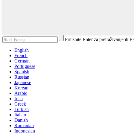
Pritisnite Enter za pretraživanje ili 
English
French
German
Portuguese
Spanish
Russian
Japanese
Korean
Arabic
Irish
Greek
Turkish
Italian
Danish
Romanian
Indonesian