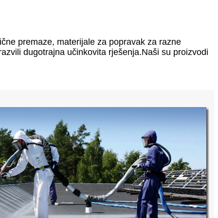
rtične premaze, materijale za popravak za razne
azvili dugotrajna učinkovita rješenja.Naši su proizvodi