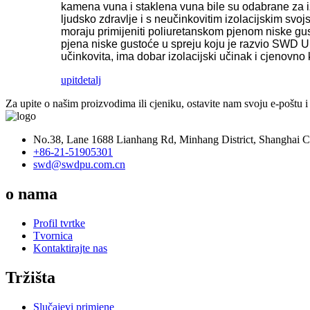
kamena vuna i staklena vuna bile su odabrane za iz
ljudsko zdravlje i s neučinkovitim izolacijskim sv
moraju primijeniti poliuretanskom pjenom niske gust
pjena niske gustoće u spreju koju je razvio SWD U
učinkovita, ima dobar izolacijski učinak i cjenovno 
upit
detalj
Za upite o našim proizvodima ili cjeniku, ostavite nam svoju e-poštu i
No.38, Lane 1688 Lianhang Rd, Minhang District, Shanghai Ci
+86-21-51905301
swd@swdpu.com.cn
o nama
Profil tvrtke
Tvornica
Kontaktirajte nas
Tržišta
Slučajevi primjene