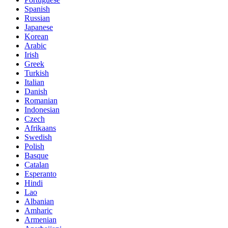
Spanish
Russian
Japanese
Korean
Arabic
Irish
Greek
Turkish
Italian
Danish
Romanian
Indonesian
Czech
Afrikaans
Swedish
Polish
Basque
Catalan
Esperanto
Hindi
Lao
Albanian
Amharic
Armenian