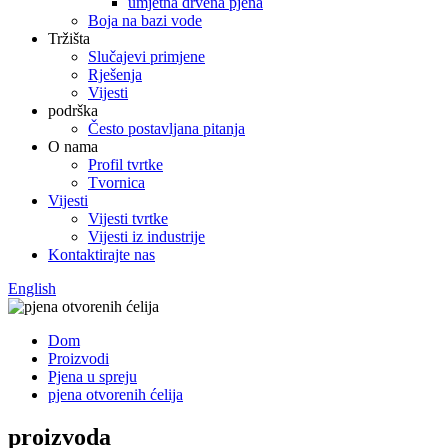
umjetna drvena pjena
Boja na bazi vode
Tržišta
Slučajevi primjene
Rješenja
Vijesti
podrška
Često postavljana pitanja
O nama
Profil tvrtke
Tvornica
Vijesti
Vijesti tvrtke
Vijesti iz industrije
Kontaktirajte nas
English
Dom
Proizvodi
Pjena u spreju
pjena otvorenih ćelija
proizvoda