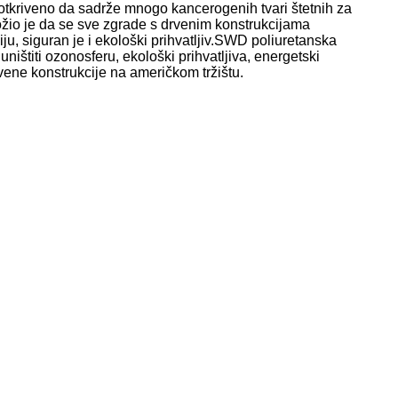
 otkriveno da sadrže mnogo kancerogenih tvari štetnih za
ožio je da se sve zgrade s drvenim konstrukcijama
ju, siguran je i ekološki prihvatljiv.SWD poliuretanska
titi ozonosferu, ekološki prihvatljiva, energetski
rvene konstrukcije na američkom tržištu.