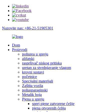
Nazovite nas: +86-21-51905301
Dom
Proizvodi
poliurea u spreju
alifatski
raspršivač niskog pritiska
uretan za stvrdnjavanje vlagom
krovni sustavi
početnice
Specijalni materijali
Zaštita vozila
poliasparaginski
Metalik boja
Pjena u spreju
sprej pjene zatvorene ćelije
pjena otvorenih ćelija