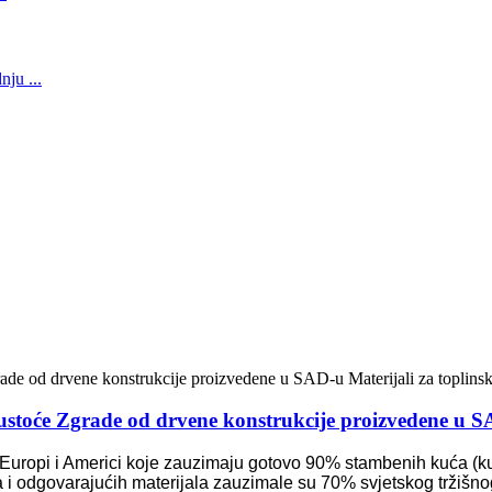
stoće Zgrade od drvene konstrukcije proizvedene u SAD
uropi i Americi koje zauzimaju gotovo 90% stambenih kuća (kuća i
i odgovarajućih materijala zauzimale su 70% svjetskog tržišnog