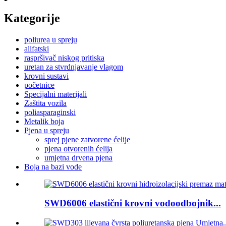
Kategorije
poliurea u spreju
alifatski
raspršivač niskog pritiska
uretan za stvrdnjavanje vlagom
krovni sustavi
početnice
Specijalni materijali
Zaštita vozila
poliasparaginski
Metalik boja
Pjena u spreju
sprej pjene zatvorene ćelije
pjena otvorenih ćelija
umjetna drvena pjena
Boja na bazi vode
SWD6006 elastični krovni vodoodbojnik...