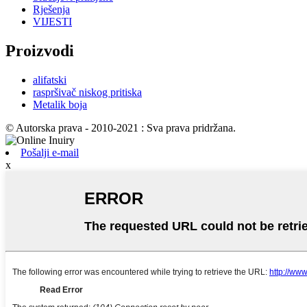
Rješenja
VIJESTI
Proizvodi
alifatski
raspršivač niskog pritiska
Metalik boja
© Autorska prava - 2010-2021 : Sva prava pridržana.
Pošalji e-mail
x