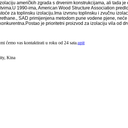
olaciju američkih zgrada s drvenim konstrukcijama, ali tada je
ojstvima.U 1990-ima, American Wood Structure Association predl
oće za toplinsku izolaciju.Ima izvrsnu toplinsku i zvučnu izolaci
rethane., SAD primijenjena metodom pune vodene pjene, neće uniš
konkurentna.Postao je prioritetni proizvod za izolaciju vila od d
 mi ćemo vas kontaktirati u roku od 24 sata.
upit
ty, Kina