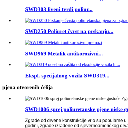
SWD303 liveni tvrdi poliur...
SWD250 Poliuret čvrst na prskanju...
SWD969 Metalik antikorozivni...
Ekspl. specijalnog vozila SWD319...
pjena otvorenih ćelija
SWD1006 sprej poliuretanske pjene niske gu
Zgrade od drvene konstrukcije vrlo su popularne u E
godini, zgrade izrađene od sjevernoameričkog drva 